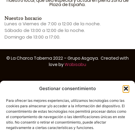
nuestro local, que sea especial y actual en plena zona de
Plaza de España.
Nuestro horario
Lunes a Viernes de 7:00 a 12:00 de la noche.
Sábado de 13:00 a 12:00 de la noche.
Domingo de 13:00 a 17:00.
© La Charca Taberna 2022 –
Grupo Asgaya
. Created with
love by
Wabisabu
Aviso legal
–
Política de Privacidad
–
Política de cookies
Gestionar consentimiento
Para ofrecer las mejores experiencias, utilizamos tecnologías como las
cookies para almacenar y/o acceder a la información del dispositivo. El
consentimiento de estas tecnologías nos permitirá procesar datos como
el comportamiento de navegación o las identificaciones únicas en este
sitio. No consentir o retirar el consentimiento, puede afectar
negativamente a ciertas características y funciones.