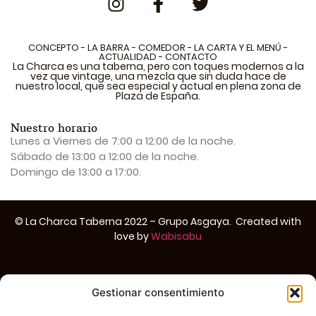
CONCEPTO
-
LA BARRA
-
COMEDOR
-
LA CARTA Y EL MENÚ
-
ACTUALIDAD
-
CONTACTO
La Charca es una taberna, pero con toques modernos a la
vez que vintage, una mezcla que sin duda hace de
nuestro local, que sea especial y actual en plena zona de
Plaza de España.
Nuestro horario
Lunes a Viernes de 7:00 a 12:00 de la noche.
Sábado de 13:00 a 12:00 de la noche.
Domingo de 13:00 a 17:00.
© La Charca Taberna 2022 –
Grupo Asgaya
. Created with
love by
Wabisabu
Aviso legal
–
Política de Privacidad
–
Política de cookies
Gestionar consentimiento